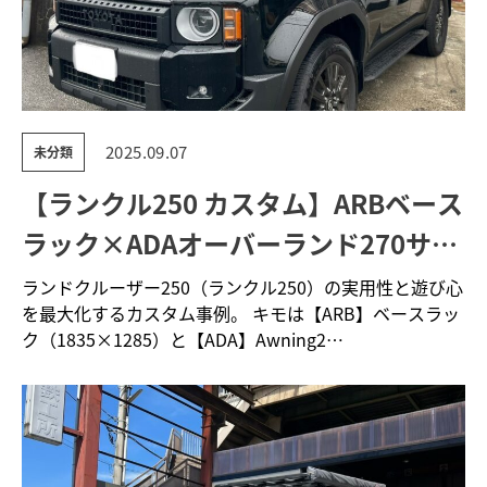
2025.09.07
未分類
【ランクル250 カスタム】ARBベース
ラック×ADAオーバーランド270サイ
ドオーニングで“家族キャンプ最
ランドクルーザー250（ランクル250）の実用性と遊び心
を最大化するカスタム事例。 キモは【ARB】ベースラッ
強”を実現
ク（1835×1285）と【ADA】Awning2…