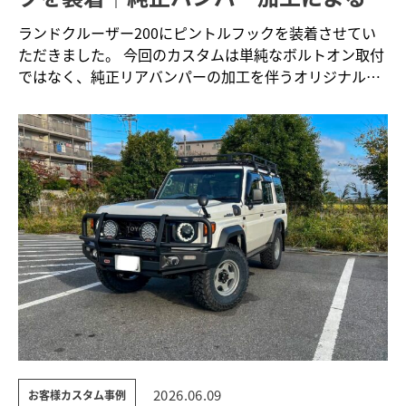
ンオフカスタム事例
ランドクルーザー200にピントルフックを装着させてい
ただきました。 今回のカスタムは単純なボルトオン取付
ではなく、純正リアバンパーの加工を伴うオリジナル性
の高い…
2026.06.09
お客様カスタム事例