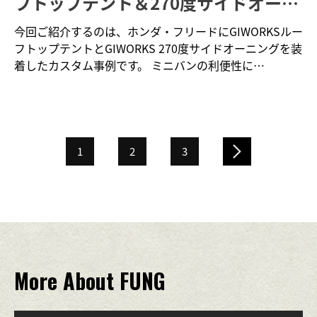
フトップテント＆270度サイドオーニ
ングで快適アウトドア仕様に
今回ご紹介するのは、ホンダ・フリードにGIWORKSルー
フトップテントとGIWORKS 270度サイドオーニングを装
着したカスタム事例です。 ミニバンの利便性に…
1
2
3
More About FUNG