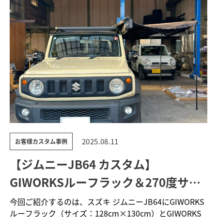
2025.08.11
お客様カスタム事例
【ジムニーJB64 カスタム】
GIWORKSルーフラック＆270度サイ
ドオーニング装着でアウトドア性能を
今回ご紹介するのは、スズキ ジムニーJB64にGIWORKS
ルーフラック（サイズ：128cm×130cm）とGIWORKS