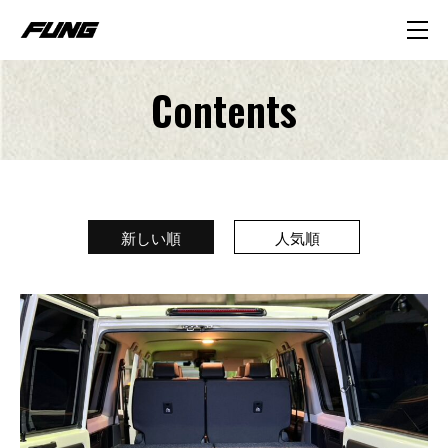
Contents
C
o
n
t
e
n
t
s
新しい順
人気順