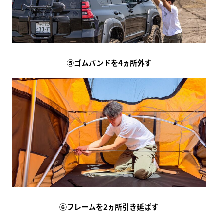
⑤ゴムバンドを4ヵ所外す
⑥フレームを2ヵ所引き延ばす