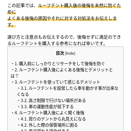
この記事では、
ルーフテント購入後の後悔を未然に防ぐた
めに
よくある後悔の原因やそれに対する対処法をお伝えしま
す。
選び方と注意点もお伝えするので、後悔せずに満足のでき
るルーフテントを購入する参考になれば幸いです。
目次
[
hide
]
1.
購入前にしっかりとリサーチをして後悔を防ぐ
2.
ルーフテント購入後によくある後悔とデメリットと
は？
3.
ルーフテントを使っていて感じるデメリット
3.1.
ルーフテントを設営したら車を動かす事が出来な
くなる
3.2.
高さ制限で行けない場所がある
3.3.
車の運動性能が低下する
4.
ルーフテント購入後によく聞く後悔
4.1.
周りのテントから丸見えになる
4.2.
外した際の保管場所に困る
4.3.
風で揺れる場合がある